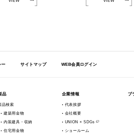
VIEW
VIEW
シー
サイトマップ
WEB会員ログイン
製品
企業情報
ブ
製品検索
代表挨拶
建築用金物
会社概要
内装建具・収納
UNION × SDGs
住宅用金物
ショールーム