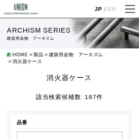
JP
EN
ARCHISM SERIES
建築用金物 アーキズム
HOME
製品
建築用金物 アーキズム
消火器ケース
消火器ケース
該当検索候補数
187
件
品番