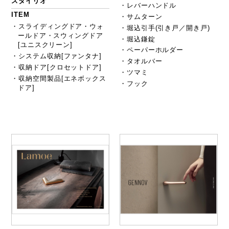
スタイリオ
・レバーハンドル
ITEM
・サムターン
・スライディングドア・ウォ
・堀込引手(引き戸／開き戸)
ールドア・スウィングドア
・堀込鎌錠
[ユニスクリーン]
・ペーパーホルダー
・システム収納[ファンタナ]
・タオルバー
・収納ドア[クロセットドア]
・ツマミ
・収納空間製品[エネボックス
・フック
ドア]