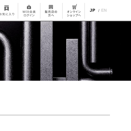
JP
EN