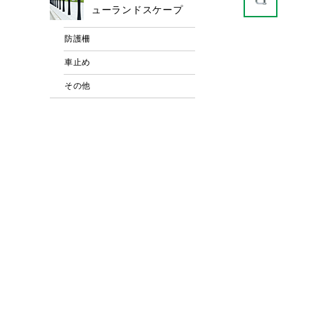
ューランドスケープ
防護柵
車止め
その他