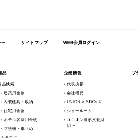
シー
サイトマップ
WEB会員ログイン
製品
企業情報
ブ
製品検索
代表挨拶
建築用金物
会社概要
内装建具・収納
UNION × SDGs
住宅用金物
ショールーム
ホテル客室用金物
ユニオン造形文化財
団
防護柵・車止め
カタログ