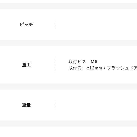
ピッチ
取付ビス M6
施工
取付穴 φ12mm / フラッシュド
重量