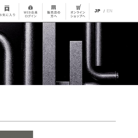
JP
EN