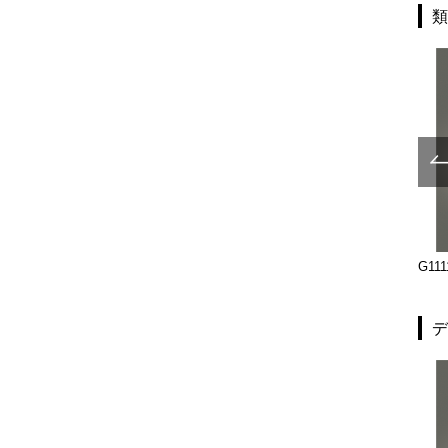
G90-35-050
T2681-35-162-L2025
G111