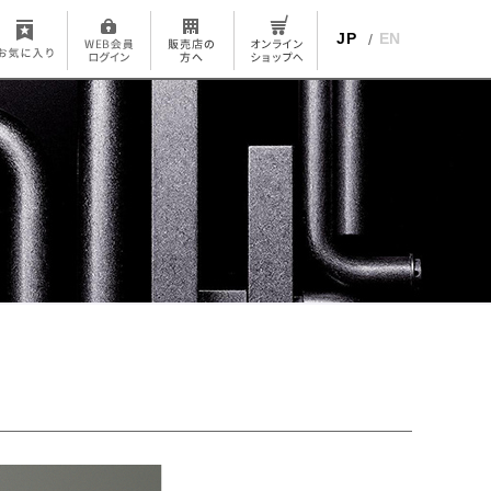
JP
EN