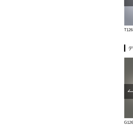
T2690-20-121-B
T2972-26-131-P2025
T126
UL1265-002
UL1265-003
G126