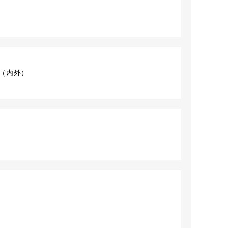
ク
ット（内外）