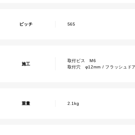
ピッチ
565
取付ビス M6
施工
取付穴 φ12mm / フラッシュド
重量
2.1kg