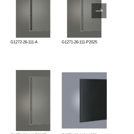
G1272-26-111-A
G1271-26-111-P2025
G1272-26-1