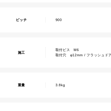
ピッチ
900
取付ビス M6
施工
取付穴 φ12mm / フラッシュド
重量
3.8kg