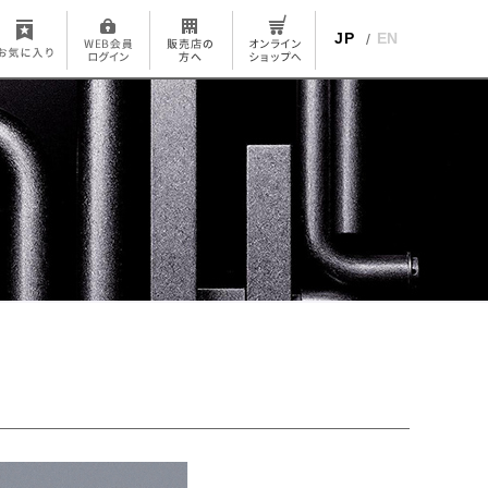
JP
EN