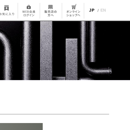
JP
EN