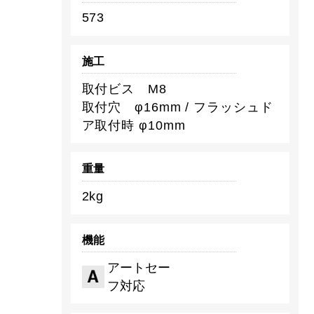
573
施工
取付ビス M8
取付穴 φ16mm / フラッシュド
ア取付時 φ10mm
重量
2kg
機能
アートセー
フ対応