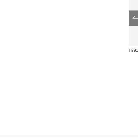
H2503-01-333
H5601-01-076-L600
H791