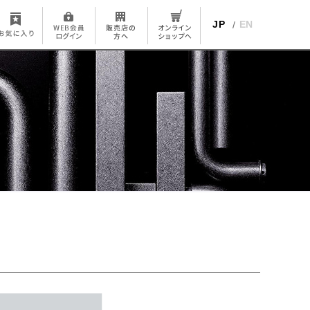
JP
EN