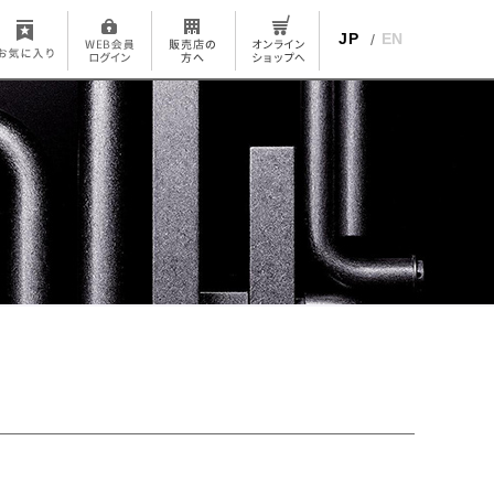
JP
EN