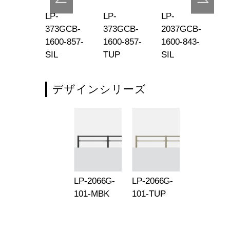
-
LP-
LP-
LP-
LP
71MC-
373GCB-
373GCB-
2037GCB-
20
-165-816-
1600-857-
1600-857-
1600-843-
16
P
SIL
TUP
SIL
T
デザインシリーズ
LP-2066G-
LP-2066G-
101-MBK
101-TUP