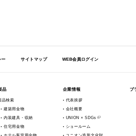
シー
サイトマップ
WEB会員ログイン
製品
企業情報
ブ
製品検索
代表挨拶
建築用金物
会社概要
内装建具・収納
UNION × SDGs
住宅用金物
ショールーム
ホテル客室用金物
ユニオン造形文化財