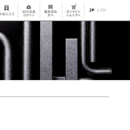
JP
EN