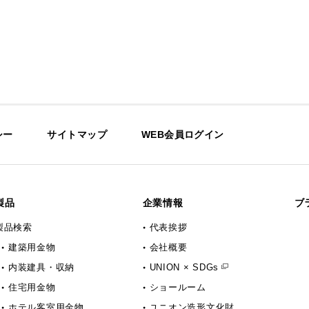
シー
サイトマップ
WEB会員ログイン
製品
企業情報
ブ
製品検索
代表挨拶
建築用金物
会社概要
内装建具・収納
UNION × SDGs
住宅用金物
ショールーム
ホテル客室用金物
ユニオン造形文化財