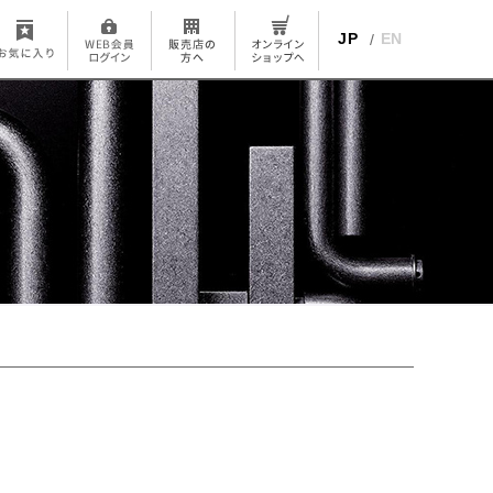
JP
EN