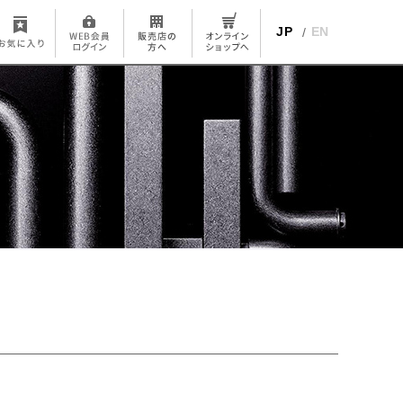
JP
EN