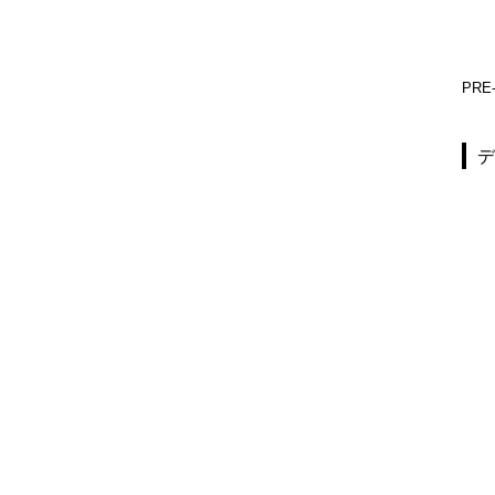
PRE-F650-519
PRE-F750-513
PRE-