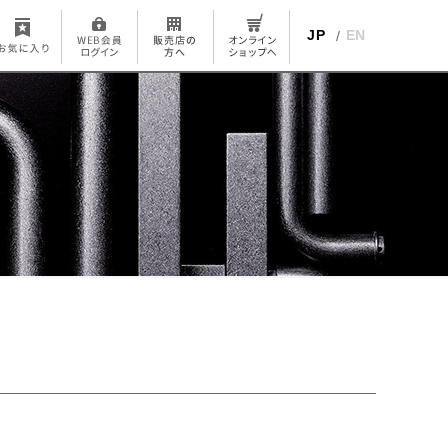
JP
EN