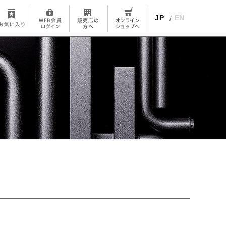
JP
EN