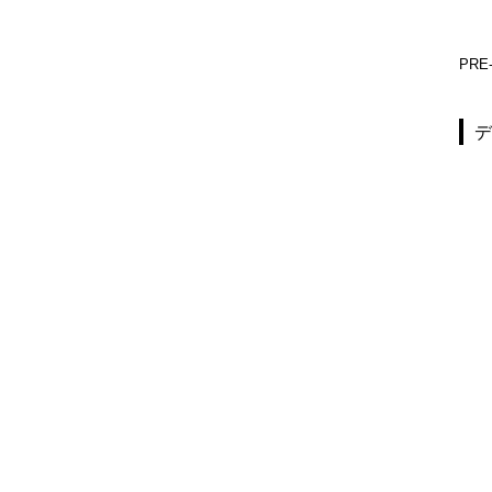
PRE-TH554-01
PRE-TH353-01
PRE-