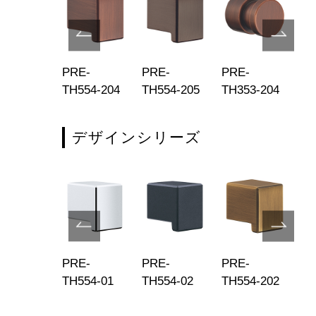
E-
PRE-
PRE-
PRE-
PR
421-202
TH554-204
TH554-205
TH353-204
TH
デザインシリーズ
E-
PRE-
PRE-
PRE-
PR
554-295
TH554-01
TH554-02
TH554-202
TH