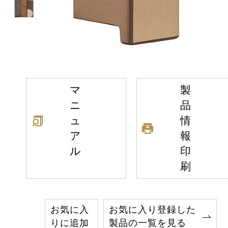
マ
製
ニ
品
ュ
情
ア
報
ル
印
刷
お気に入
お気に入り登録した
りに追加
製品の一覧を見る