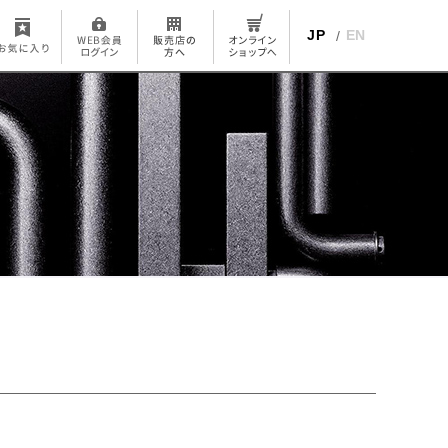
JP
EN