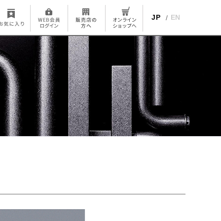
JP
EN