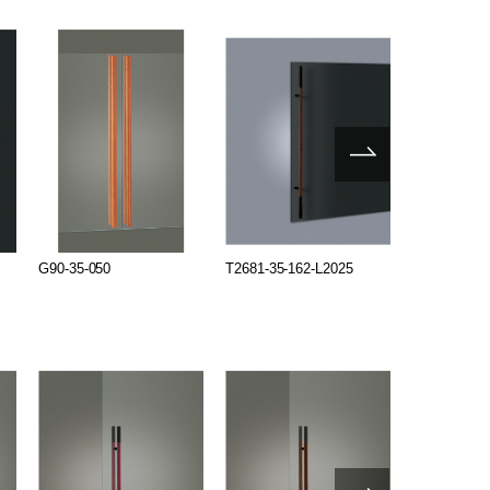
G90-35-050
T2681-35-162-L2025
G2681-35-1