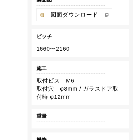
図面ダウンロード
ピッチ
1660〜2160
施工
取付ビス M6
取付穴 φ8mm / ガラスドア取
付時 φ12mm
重量
機能