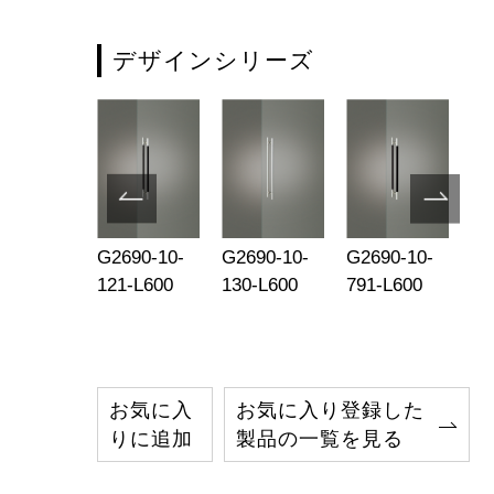
デザインシリーズ
690-005
G2690-10-
G2690-10-
G2690-10-
G2
121-L600
130-L600
791-L600
79
お気に入
お気に入り登録した
りに追加
製品の一覧を見る