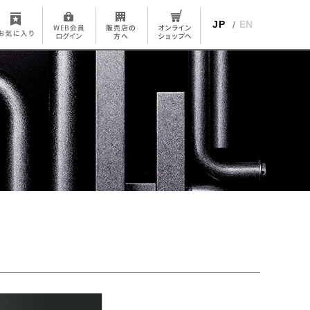
JP
EN