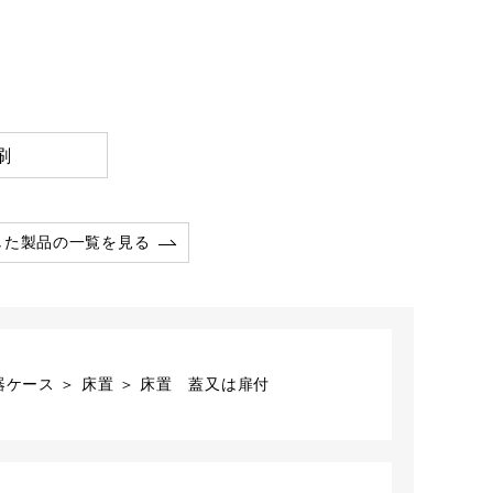
刷
した製品の一覧を見る
ケース ＞ 床置 ＞ 床置 蓋又は扉付