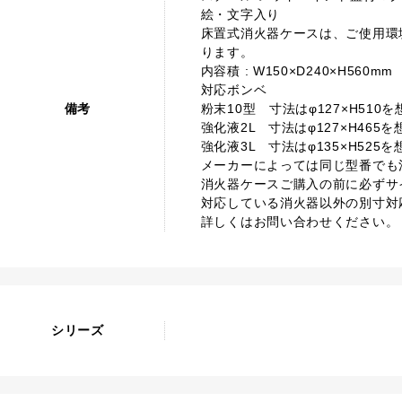
絵・文字入り
床置式消火器ケースは、ご使用環
ります。
内容積 : W150×D240×H560mm
対応ボンベ
備考
粉末10型 寸法はφ127×H510
強化液2L 寸法はφ127×H465
強化液3L 寸法はφ135×H525
メーカーによっては同じ型番でも
消火器ケースご購入の前に必ずサ
対応している消火器以外の別寸対
詳しくはお問い合わせください。
シリーズ