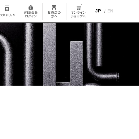
JP
EN