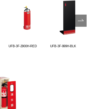
UFB-3F-2900H-RED
UFB-3F-999H-BLK
UFB-3F-999