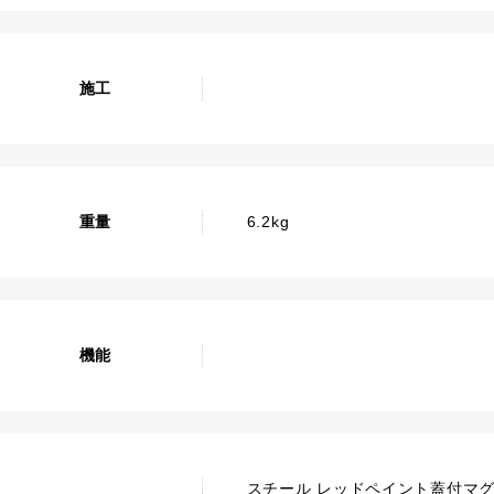
施工
重量
6.2kg
機能
スチール レッドペイント蓋付マ