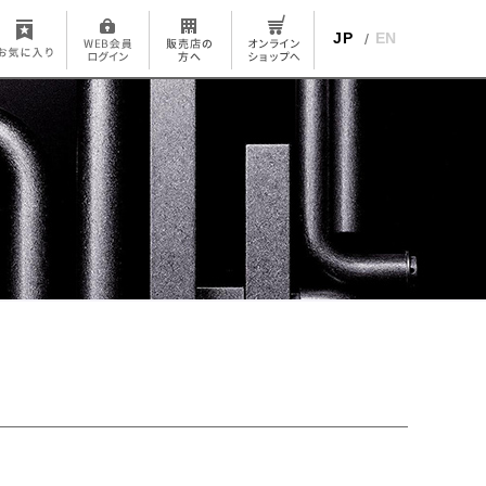
JP
EN