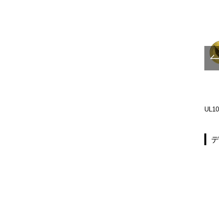
UL833-001
UL1290-002
UL10