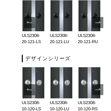
V2021-
ULS2308-
ULS2308-
ULS2308-
UL
-131-S
20-121-LS
20-121-LU
20-121-RU
10
デザインシリーズ
S2308-
ULS2308-
ULS2308-
ULS2308-
UL
-121-RU
10-120-LS
10-120-LU
10-120-RS
10