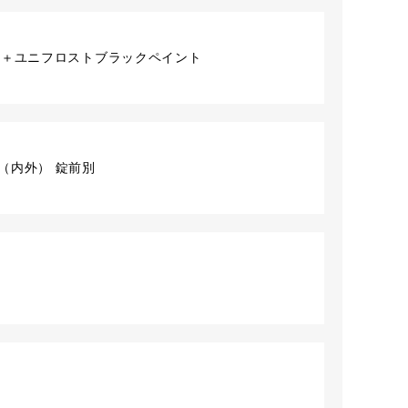
ク＋ユニフロストブラックペイント
セット（内外） 錠前別