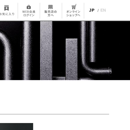
JP
EN