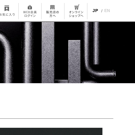
JP
EN