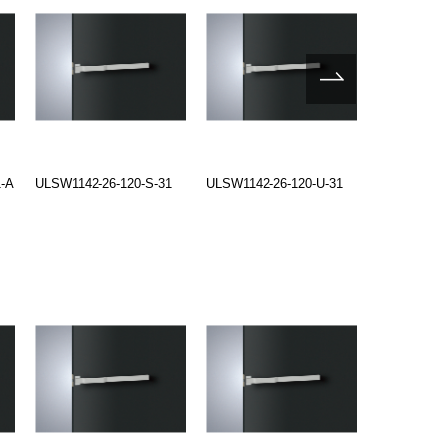
-A
ULSW1142-26-120-S-31
ULSW1142-26-120-U-31
ULS2308-10