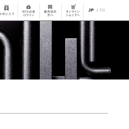
JP
EN