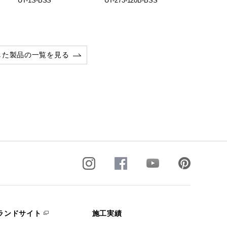
UT-1S-BSS
UT-273-120B-BSS
UT-273-120
した製品の一覧を見る
ランドサイト
施工実績