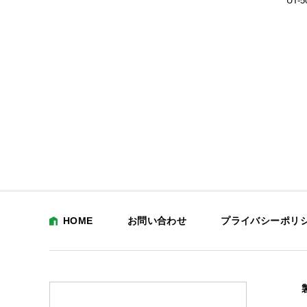
S
UT-273-90G-BSS
UT-3F-BSS
UT-5
HOME
お問い合わせ
プライバシーポリ