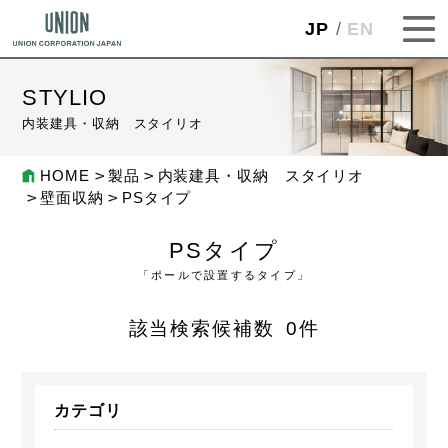
JP
EN
STYLIO
内装建具・収納 スタイリオ
HOME
製品
内装建具・収納 スタイリオ
壁面収納
PSタイプ
PSタイプ
「ポールで設置するタイプ」
該当検索候補数
0
件
カテゴリ