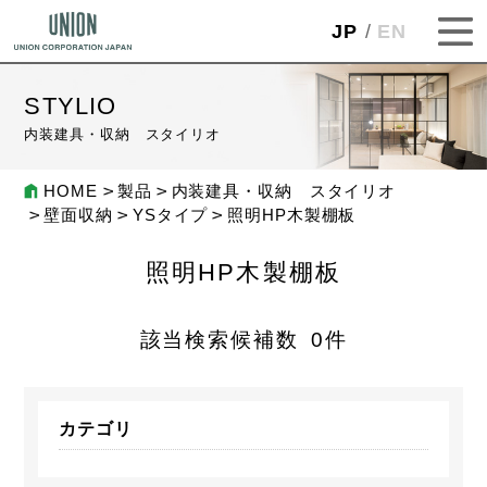
JP
EN
STYLIO
内装建具・収納 スタイリオ
HOME
製品
内装建具・収納 スタイリオ
壁面収納
YSタイプ
照明HP木製棚板
照明HP木製棚板
該当検索候補数
0
件
カテゴリ