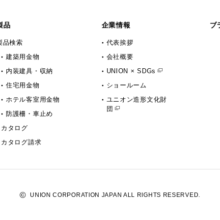
製品
企業情報
ブ
製品検索
代表挨拶
建築用金物
会社概要
内装建具・収納
UNION × SDGs
住宅用金物
ショールーム
ホテル客室用金物
ユニオン造形文化財
団
防護柵・車止め
カタログ
カタログ請求
©
UNION CORPORATION JAPAN ALL RIGHTS RESERVED.