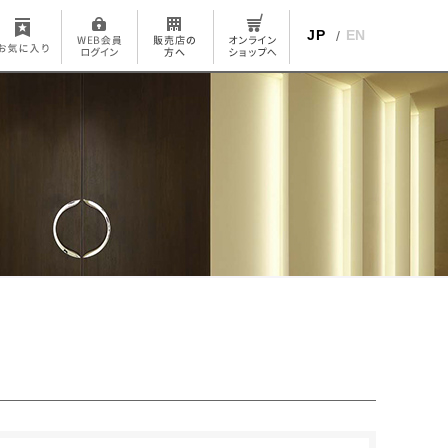
JP
EN