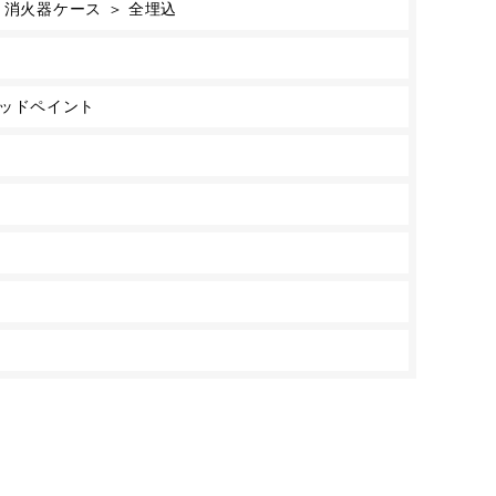
 消火器ケース ＞ 全埋込
/レッドペイント