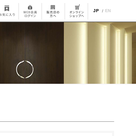
JP
EN