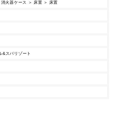
消火器ケース ＞ 床置 ＞ 床置
ル&スパリゾート