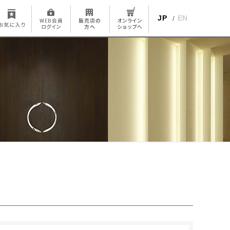
JP
EN