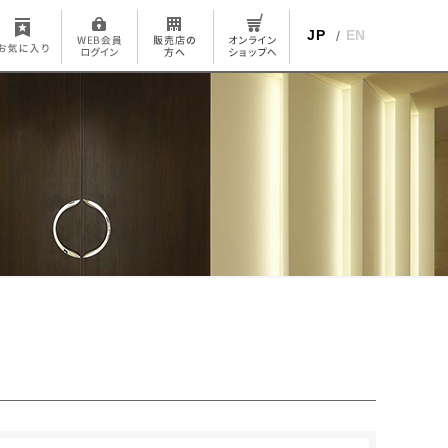
JP
EN