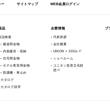
シー
サイトマップ
WEB会員ログイン
製品
企業情報
ブ
製品検索
代表挨拶
建築用金物
会社概要
内装建具・収納
UNION × SDGs
住宅用金物
ショールーム
ホテル客室用金物
ユニオン造形文化財
団
防護柵・車止め
カタログ
カタログ請求