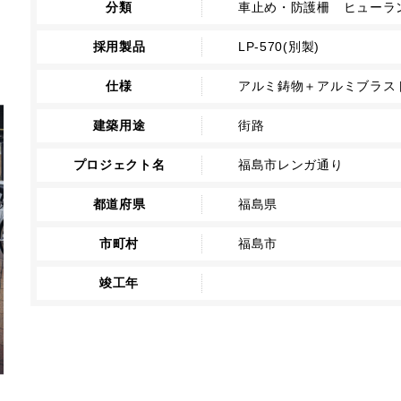
分類
車止め・防護柵 ヒューラン
採用製品
LP-570(別製)
仕様
アルミ鋳物＋アルミブラス
建築用途
街路
プロジェクト名
福島市レンガ通り
都道府県
福島県
市町村
福島市
竣工年