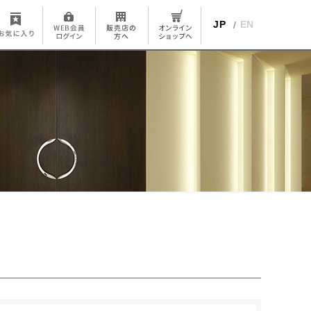
JP
EN