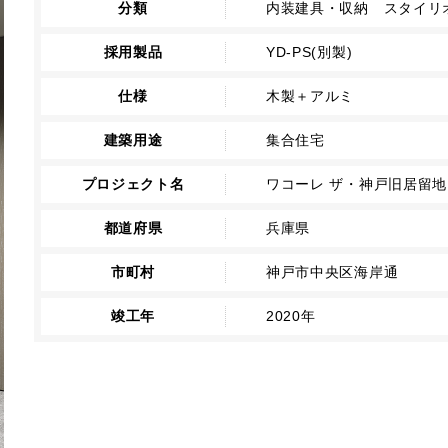
分類
内装建具・収納 スタイリオ 
採用製品
YD-PS(別製)
仕様
木製＋アルミ
建築用途
集合住宅
プロジェクト名
ワコーレ ザ・神戸旧居留
都道府県
兵庫県
市町村
神戸市中央区海岸通
竣工年
2020年