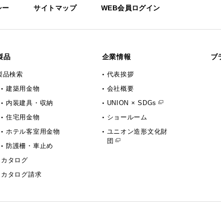
シー
サイトマップ
WEB会員ログイン
製品
企業情報
ブ
製品検索
代表挨拶
建築用金物
会社概要
内装建具・収納
UNION × SDGs
住宅用金物
ショールーム
ホテル客室用金物
ユニオン造形文化財
団
防護柵・車止め
カタログ
カタログ請求