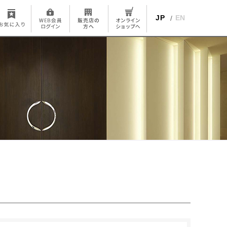
JP
EN