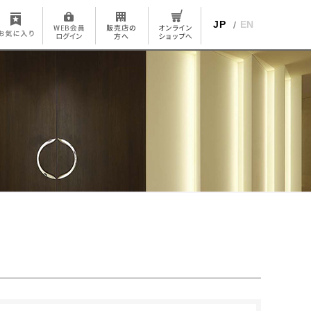
JP
EN