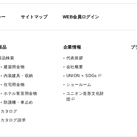
シー
サイトマップ
WEB会員ログイン
製品
企業情報
ブ
製品検索
代表挨拶
建築用金物
会社概要
内装建具・収納
UNION × SDGs
住宅用金物
ショールーム
ホテル客室用金物
ユニオン造形文化財
団
防護柵・車止め
カタログ
カタログ請求