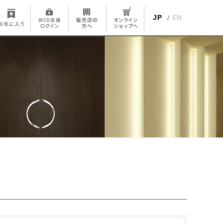
JP
EN