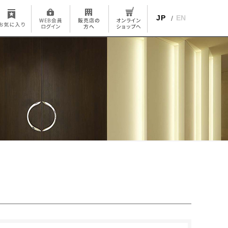
JP
EN