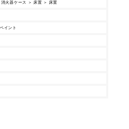
消火器ケース ＞ 床置 ＞ 床置
トペイント