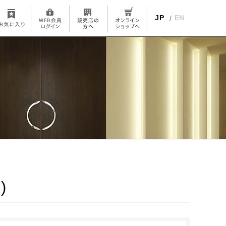
JP
EN
)