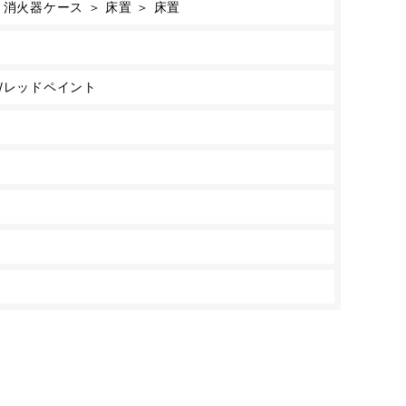
消火器ケース ＞ 床置 ＞ 床置
/レッドペイント