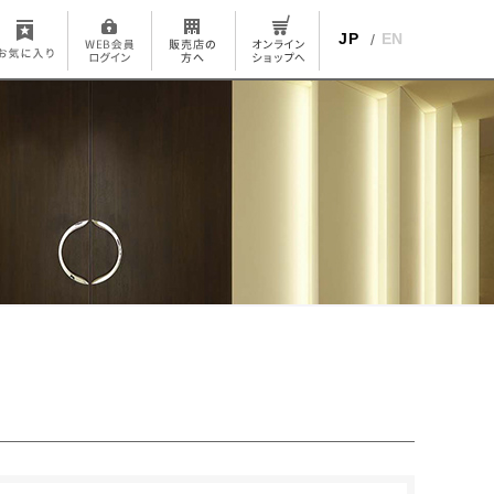
JP
EN