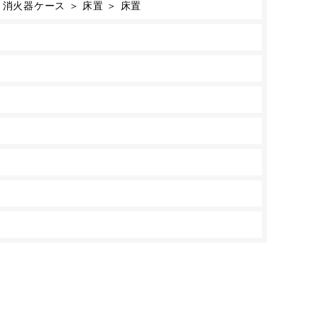
消火器ケース ＞ 床置 ＞ 床置