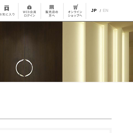
JP
EN