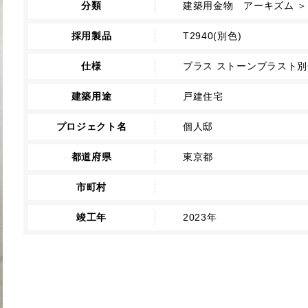
分類
建築用金物 アーキズム ＞
採用製品
T2940(別色)
仕様
ブラス ストーンブラスト
建築用途
戸建住宅
プロジェクト名
個人邸
都道府県
東京都
市町村
竣工年
2023年