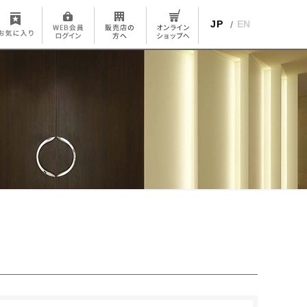
JP
EN