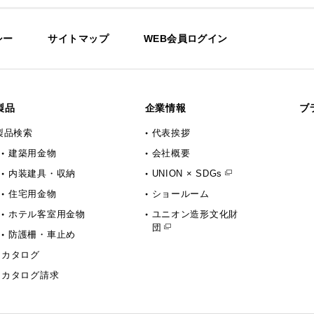
シー
サイトマップ
WEB会員ログイン
製品
企業情報
ブ
製品検索
代表挨拶
建築用金物
会社概要
内装建具・収納
UNION × SDGs
住宅用金物
ショールーム
ホテル客室用金物
ユニオン造形文化財
団
防護柵・車止め
カタログ
カタログ請求