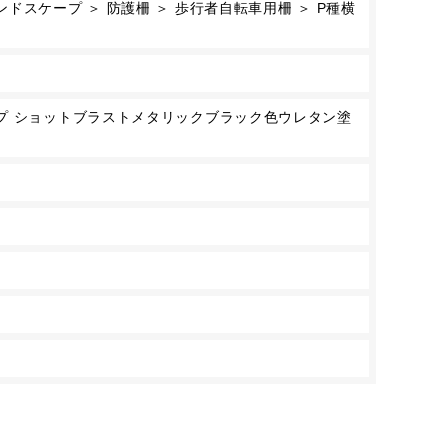
ドスケープ ＞ 防護柵 ＞ 歩行者自転車用柵 ＞ P種横
プ ショットブラストメタリックブラック色ウレタン塗