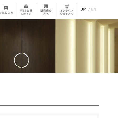
JP
EN