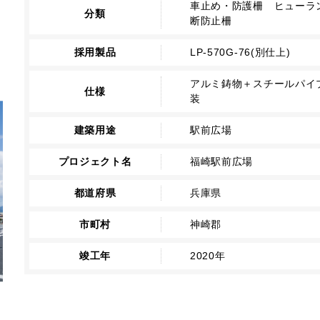
車止め・防護柵 ヒューラン
分類
断防止柵
採用製品
LP-570G-76(別仕上)
アルミ鋳物＋スチールパイ
仕様
装
建築用途
駅前広場
プロジェクト名
福崎駅前広場
都道府県
兵庫県
市町村
神崎郡
竣工年
2020年