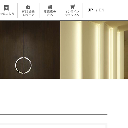
JP
EN