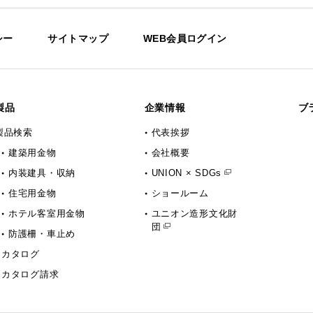
シー
サイトマップ
WEB会員ログイン
製品
企業情報
ブ
製品検索
代表挨拶
建築用金物
会社概要
内装建具・収納
UNION × SDGs
住宅用金物
ショールーム
ホテル客室用金物
ユニオン造形文化財
団
防護柵・車止め
カタログ
カタログ請求