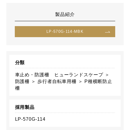
製品紹介
LP-570G-114-MBK
分類
車止め・防護柵 ヒューランドスケープ ＞
防護柵 ＞ 歩行者自転車用柵 ＞ P種横断防止
柵
採用製品
LP-570G-114