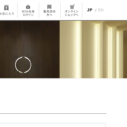
JP
EN