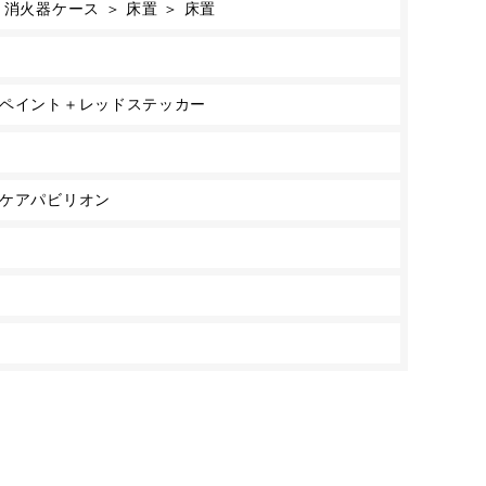
消火器ケース ＞ 床置 ＞ 床置
トペイント＋レッドステッカー
スケアパビリオン