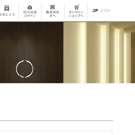
JP
EN