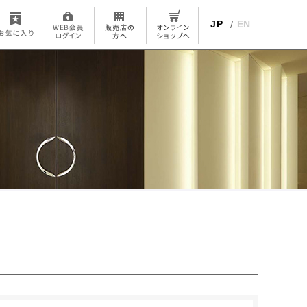
JP
EN